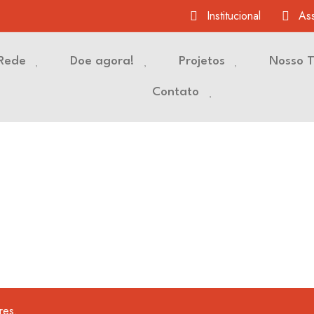
Institucional
Ass
Rede
Doe agora!
Projetos
Nosso 
Contato
dres.