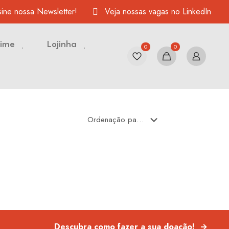
ine nossa Newsletter!
Veja nossas vagas no LinkedIn
Time
Lojinha
0
0
Descubra como fazer a sua doação!
→