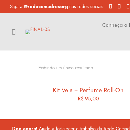
Siga a
@redecomadresorg
nas redes sociais:
Conheça a 
Exibindo um único resultado
Kit Vela + Perfume Roll-On
R$
95,00
Doe agora!
Ajude a fortalecer o trabalho da Rede Coma