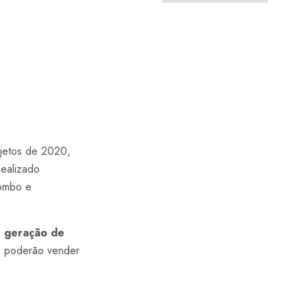
ojetos de 2020,
dealizado
lombo e
 e geração de
e poderão vender