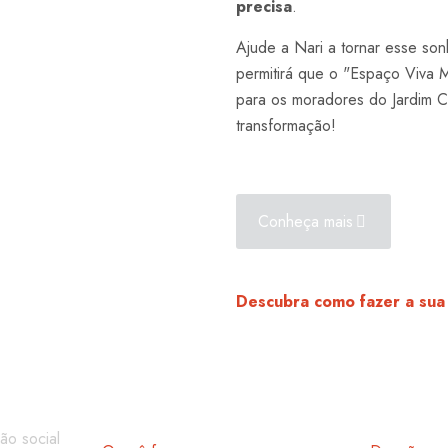
precisa
.
Ajude a Nari a tornar esse so
permitirá que o "Espaço Viva 
para os moradores do Jardim 
transformação!
Conheça mais
Descubra como fazer a sua
Fique por dentro
Saiba Mai
ão social