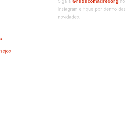
Siga a
@redecomadresorg
no
Instagram e fique por dentro das
novidades.
a
esejos