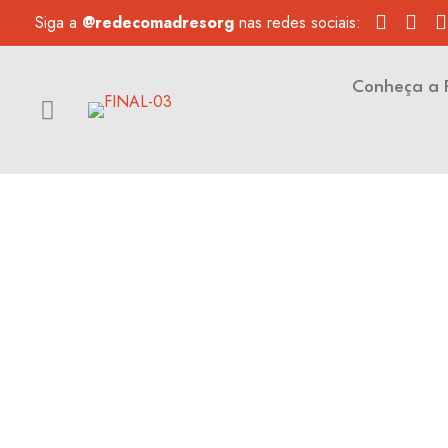
Siga a
@redecomadresorg
nas redes sociais:
Conheça a 
Projetos