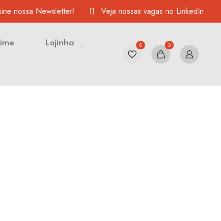
ine nossa Newsletter!
Veja nossas vagas no LinkedIn
Time
Lojinha
0
0
etos profissionais voltados para mulheres, que
tificam lideranças, geram renda e fomentam a