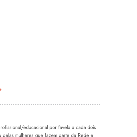
nsão e autossuficiência da rede.
 →
rofissional/educacional por favela a cada dois
o pelas mulheres que fazem parte da Rede e