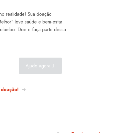
nho realidade! Sua doação
Melhor" leve saúde e bem-estar
Colombo. Doe e faça parte dessa
Ajude agora
 doação!
→
s
Siga no Insta!