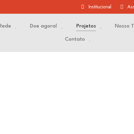
Institucional
Ass
Rede
Doe agora!
Projetos
Nosso 
Contato
Proj
iden