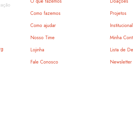
O quê fazemos
Doações
cação
Como fazemos
Projetos
Como ajudar
Institucional
Nosso Time
Minha Cont
rg
Lojinha
Lista de D
Fale Conosco
Newsletter