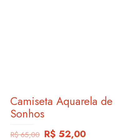
Camiseta Aquarela de
Sonhos
Original
Current
R$
52,00
R$
65,00